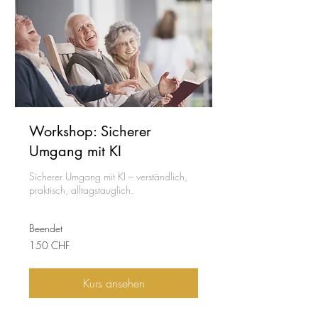
Workshop: Sicherer
Umgang mit KI
Sicherer Umgang mit KI – verständlich,
praktisch, alltagstauglich.
Beendet
150
150 CHF
Schweizer
Franken
Kurs ansehen