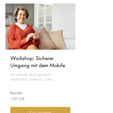
Workshop: Sicherer
Umgang mit dem Mobile
Smartphone leicht gemacht –
verständlich, praktisch, sicher.
Beendet
150
150 CHF
Schweizer
Franken
Kurs ansehen