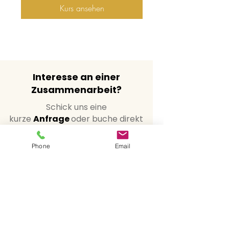
Kurs ansehen
Interesse an einer
Zusammenarbeit?
Schick uns eine
kurze
Anfrage
oder buche direkt
eine
Beratung
, damit wir Ziele,
Umfang und passende Formate
Phone
Email
abstimmen können.
Beratung buchen
Anfrage senden