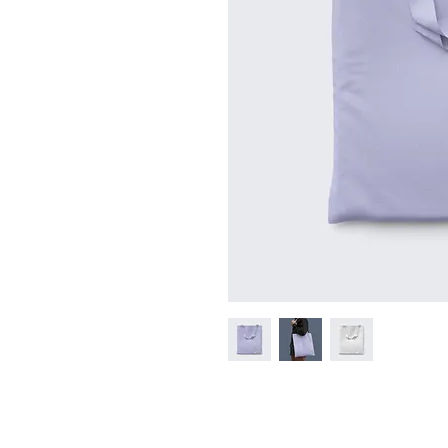
Dies ist eine Produktbeschr
zu deinem Produkt hinzu, z
und Materialien sowie allg