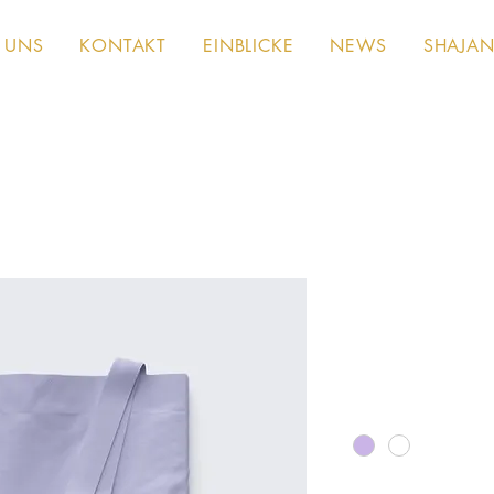
 UNS
KONTAKT
EINBLICKE
NEWS
SHAJAN
Das ist ein P
Artikelnummer: 3642153
Preis
20,00 CHF
Farbe
*
Anzahl
*