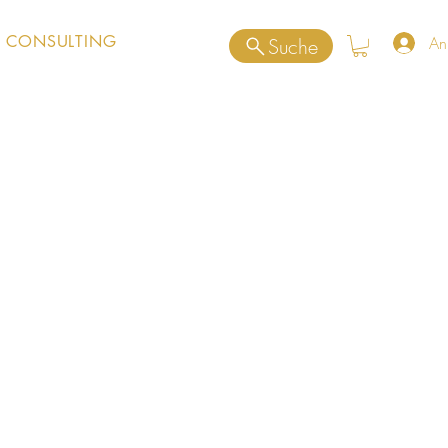
 CONSULTING
An
Suche
rodukt
75135191