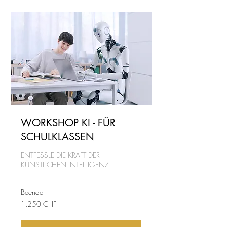
WORKSHOP KI - FÜR
SCHULKLASSEN
ENTFESSLE DIE KRAFT DER
KÜNSTLICHEN INTELLIGENZ
Beendet
1.250
1.250 CHF
Schweizer
Franken