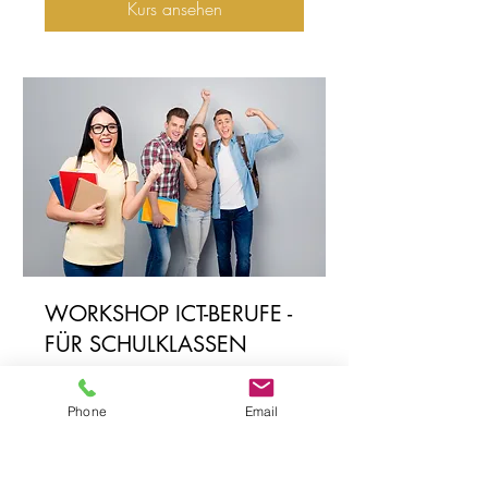
Kurs ansehen
WORKSHOP ICT-BERUFE -
FÜR SCHULKLASSEN
ORIENTIERUNG IM LABYRINTH DER
ICT-BERUFE
Phone
Email
Beendet
1.250