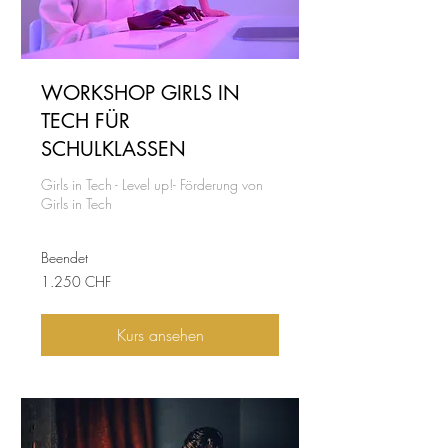
WORKSHOP GIRLS IN
TECH FÜR
SCHULKLASSEN
Girls in Tech - Level up!- Förderung von
Girls in Tech
Beendet
1.250
1.250 CHF
Schweizer
Franken
Kurs ansehen