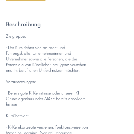
1
7
.
A
Beschreibung
u
g
Zielgruppe:
.
- Der Kurs richtet sich an Fach- und
Führungskräfte, Unternehmerinnen und
Unternehmer sowie alle Personen, die die
Potenziale von Künstlicher Intelligenz verstehen
und im beruflichen Umfeld nutzen möchten.
Voraussetzungen:
- Bereits gute KI-Kenntnisse oder unseren KI-
Grundlagenkurs oder AI4RE bereits absolviert
haben
Kursübersicht:
- KI-Kernkonzepte verstehen: Funktionsweise von
Machine Learning, Natural Language