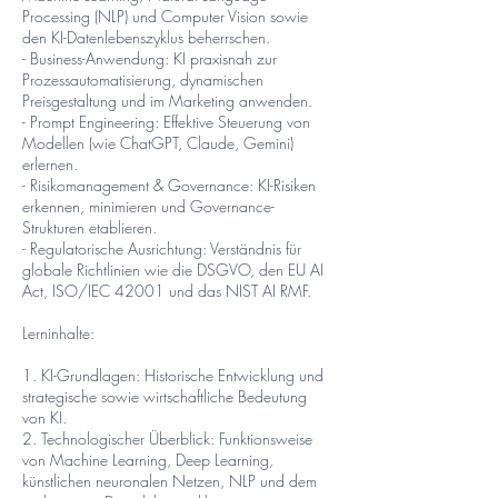
Processing (NLP) und Computer Vision sowie
den KI-Datenlebenszyklus beherrschen.
- Business-Anwendung: KI praxisnah zur
Prozessautomatisierung, dynamischen
Preisgestaltung und im Marketing anwenden.
- Prompt Engineering: Effektive Steuerung von
Modellen (wie ChatGPT, Claude, Gemini)
erlernen.
- Risikomanagement & Governance: KI-Risiken
erkennen, minimieren und Governance-
Strukturen etablieren.
- Regulatorische Ausrichtung: Verständnis für
globale Richtlinien wie die DSGVO, den EU AI
Act, ISO/IEC 42001 und das NIST AI RMF.
Lerninhalte:
1. KI-Grundlagen: Historische Entwicklung und
strategische sowie wirtschaftliche Bedeutung
von KI.
2. Technologischer Überblick: Funktionsweise
von Machine Learning, Deep Learning,
künstlichen neuronalen Netzen, NLP und dem