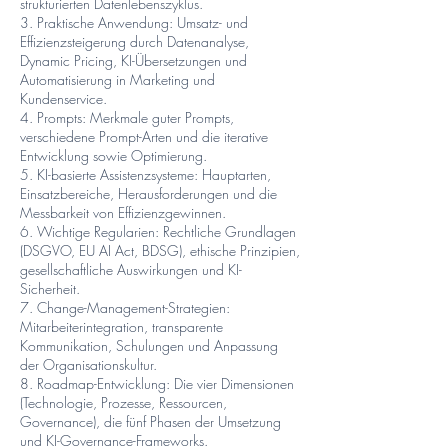
strukturierten Datenlebenszyklus.
3. Praktische Anwendung: Umsatz- und
Effizienzsteigerung durch Datenanalyse,
Dynamic Pricing, KI-Übersetzungen und
Automatisierung in Marketing und
Kundenservice.
4. Prompts: Merkmale guter Prompts,
verschiedene Prompt-Arten und die iterative
Entwicklung sowie Optimierung.
5. KI-basierte Assistenzsysteme: Hauptarten,
Einsatzbereiche, Herausforderungen und die
Messbarkeit von Effizienzgewinnen.
6. Wichtige Regularien: Rechtliche Grundlagen
(DSGVO, EU AI Act, BDSG), ethische Prinzipien,
gesellschaftliche Auswirkungen und KI-
Sicherheit.
7. Change-Management-Strategien:
Mitarbeiterintegration, transparente
Kommunikation, Schulungen und Anpassung
der Organisationskultur.
8. Roadmap-Entwicklung: Die vier Dimensionen
(Technologie, Prozesse, Ressourcen,
Governance), die fünf Phasen der Umsetzung
und KI-Governance-Frameworks.