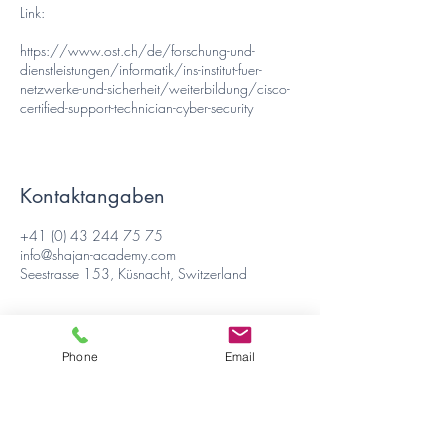
Link:
https://www.ost.ch/de/forschung-und-
dienstleistungen/informatik/ins-institut-fuer-
netzwerke-und-sicherheit/weiterbildung/cisco-
certified-support-technician-cyber-security
Kontaktangaben
+41 (0) 43 244 75 75
info@shajan-academy.com
Seestrasse 153, Küsnacht, Switzerland
Phone
Email
Shajan Consulting & Academy