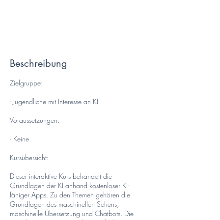
e
e
FKSz Kreuzbühl, Kreuzbühlstrasse 16,
n
8008 Zürich
d
e
t
Beschreibung
Zielgruppe:
- Jugendliche mit Interesse an KI
Voraussetzungen:
- Keine
Kursübersicht:
Dieser interaktive Kurs behandelt die
Grundlagen der KI anhand kostenloser KI-
fähiger Apps. Zu den Themen gehören die
Grundlagen des maschinellen Sehens,
maschinelle Übersetzung und Chatbots. Die