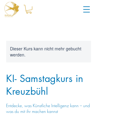
Dieser Kurs kann nicht mehr gebucht
werden.
KI- Samstagkurs in
Kreuzbühl
Entdecke, was Künstliche Intelligenz kann – und
was du mit ihr machen kannst
290
Schweizer
Beendet
B
290 CHF
Franken