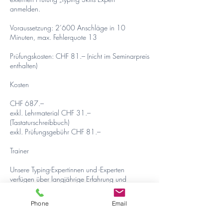
anmelden.
Voraussetzung: 2’600 Anschläge in 10
Minuten, max. Fehlerquote 13
Prüfungskosten: CHF 81.– (nicht im Seminarpreis
enthalten)
Kosten
CHF 687.–
exkl. Lehrmaterial CHF 31.–
(Tastaturschreibbuch)
exkl. Prüfungsgebühr CHF 81.–
Trainer
Unsere Typing-Expertinnen und -Experten
verfügen über langjährige Erfahrung und
begleiten Sie gezielt auf dem Weg zur höchsten
Stufe der Typing Skills.
Phone
Email