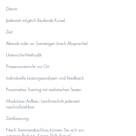
Datum
Jederzeit möglich (laufende Kurse)
Zeit
Abends oder an Samstagen (nach Absprache)
Unterrichts-Methodik
Präsenzunterricht vor Ort
Individuelle Leistungsanalysen und Feedback
Praxisnahes Training mit realistischen Texten
Modularer Aufbau: Lernfortschritt jederzeit
nachvollziehbar
Zertifizierung
Nach Seminarabschluss können Sie sich zur
externen Prüfung „Typing Skills Expert“