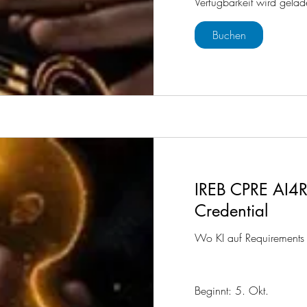
Verfügbarkeit wird gelad
Buchen
IREB CPRE AI4R
Credential
Wo KI auf Requirements E
Beginnt: 5. Okt.
790