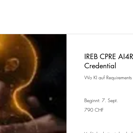
IREB CPRE AI4R
Credential
Wo KI auf Requirements E
Beginnt: 7. Sept.
790
790 CHF
Schweizer
Franken