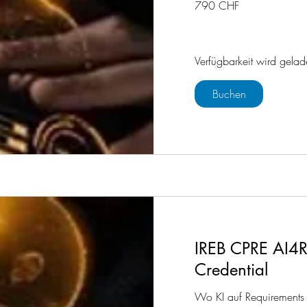
790 CHF
Schweizer
Franken
Verfügbarkeit wird gelad
Buchen
IREB CPRE AI4R
Credential
Wo KI auf Requirements E