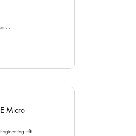
en ...
E Micro
ngineering trifft