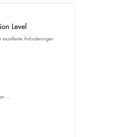
on Level
r exzellente Anforderungen
en ...