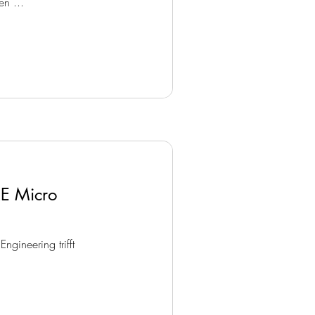
en ...
E Micro
ngineering trifft