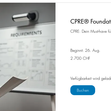
CPRE® Foundati
CPRE: Dein Must-have fü
Beginnt: 26. Aug.
2.700
2.700 CHF
Schweizer
Franken
Verfügbarkeit wird gelad
Buchen