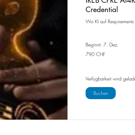
IREB CPRE AI4R
Credential
Wo KI auf Requirements E
Beginnt: 7. Dez.
790
790 CHF
Schweizer
Franken
Verfügbarkeit wird gelad
Buchen