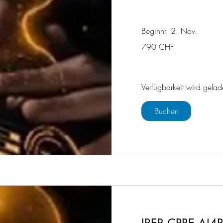
Beginnt: 2. Nov.
790
790 CHF
Schweizer
Franken
Verfügbarkeit wird gelad
Buchen