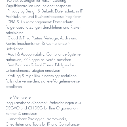
(TOMs): Lösungen für Verschlüsselung,
Zugriffskontrollen und Incident Response
- Privacy by Design & Default: Datenschutz in IT-
Architekturen und Business-Prozesse integrieren
- DPIA & Risikomanagement: Datenschutz-
Folgenabschätzungen durchführen und Risiken
priorisieren
- Cloud & Third Parties: Verträge, Audits und
Kontrollmechanismen für Compliance in
Lieferketten
- Audit & Accountability: Compliance-Systeme
aufbauen, Prüfungen souverän bestehen
- Best Practices & Real Cases: Erfolgreiche
Unternehmensstrategien umsetzen
- Profiling & High-Risk Processing: rechtliche
Fallstricke vermeiden, sichere Vorgehensweisen
etablieren
Ihre Mehrwerte
-Regulatorische Sicherheit: Anforderungen aus
DSGVO und CH-DSG für Ihre Organisation
kennen & umsetzen
- Umsetzbare Strategien: Frameworks,
Checklisten und Tools für IT- und Compliance-