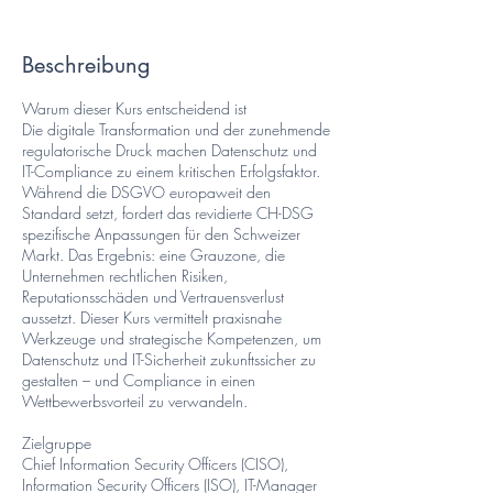
e
e
n
Beschreibung
d
e
Warum dieser Kurs entscheidend ist
t
Die digitale Transformation und der zunehmende
regulatorische Druck machen Datenschutz und
IT-Compliance zu einem kritischen Erfolgsfaktor.
Während die DSGVO europaweit den
Standard setzt, fordert das revidierte CH-DSG
spezifische Anpassungen für den Schweizer
Markt. Das Ergebnis: eine Grauzone, die
Unternehmen rechtlichen Risiken,
Reputationsschäden und Vertrauensverlust
aussetzt. Dieser Kurs vermittelt praxisnahe
Werkzeuge und strategische Kompetenzen, um
Datenschutz und IT-Sicherheit zukunftssicher zu
gestalten – und Compliance in einen
Wettbewerbsvorteil zu verwandeln.
Zielgruppe
Chief Information Security Officers (CISO),
Information Security Officers (ISO), IT-Manager