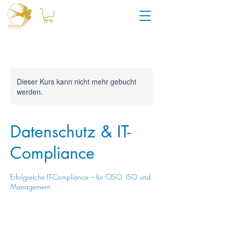
Dieser Kurs kann nicht mehr gebucht
werden.
Datenschutz & IT-
Compliance
Erfolgreiche IT-Compliance – für CISO, ISO und
Management
2.497
Schweizer
Beendet
B
2.497 CHF
Küsnacht
Franken