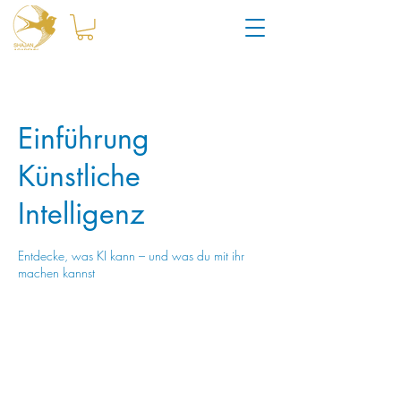
Einführung
Künstliche
Intelligenz
Entdecke, was KI kann – und was du mit ihr
machen kannst
690
Schweizer
Beginnt am: 11. Dez.
B
690 CHF
Franken
e
g
Küsnacht
i