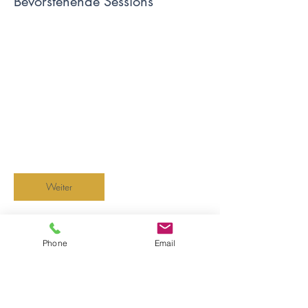
Bevorstehende Sessions
Weiter
Phone
Email
Kontaktangaben
Seestrasse 153, Küsnacht, Switzerland
+41 (0) 43 244 75 75