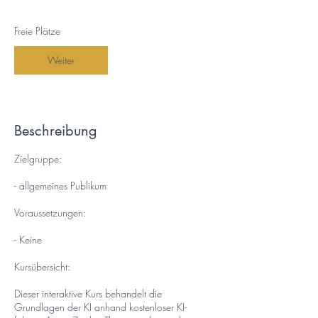
n
n
t
Freie Plätze
a
m
Weiter
:
1
1
.
D
Beschreibung
e
z
Zielgruppe:
.
- allgemeines Publikum
Voraussetzungen:
- Keine
Kursübersicht:
Dieser interaktive Kurs behandelt die
Grundlagen der KI anhand kostenloser KI-