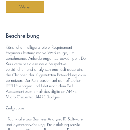
m
Weiter
:
7
.
D
e
Beschreibung
z
.
Künstliche Intelligenz bietet Requirement
Engineers leistungsstarke Werkzeuge, um
zunehmende Anforderungen zu bewältigen. Der
Kurs vermittelt diese neue Perspektive
verständlich und analytisch und lädt dazu ein,
die Chancen der KI-gestützten Entwicklung aktiv
zu nutzen. Der Kurs basiert auf den offiziellen
IREB-Unterlagen und führt nach dem Self-
Assessment zum Erhalt des digitalen AI4RE
Micro-Credential AI4RE Badges.
Zielgruppe
- Fachkräfte aus Business Analyse, IT, Software-
und Systementwicklung, Projektleitung sowie
alle, die ihr Wissen im Requirements Engineering