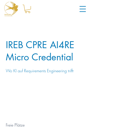
IREB CPRE AI4RE
Micro Credential
Wo KI auf Requirements Engineering trifft
790
Schweizer
Beginnt am: 7. Dez.
B
790 CHF
Franken
e
g
Küsnacht
i
n
n
t
Freie Plätze
a