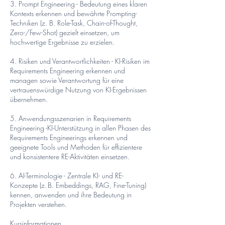
3. Prompt Engineering - Bedeutung eines klaren
Kontexts erkennen und bewährte Prompting-
Techniken (z. B. Role-Task, Chain-of-Thought,
Zero-/Few-Shot) gezielt einsetzen, um
hochwertige Ergebnisse zu erzielen.
4. Risiken und Verantwortlichkeiten - KI-Risiken im
Requirements Engineering erkennen und
managen sowie Verantwortung für eine
vertrauenswürdige Nutzung von KI-Ergebnissen
übernehmen.
5. Anwendungsszenarien in Requirements
Engineering -KI-Unterstützung in allen Phasen des
Requirements Engineerings erkennen und
geeignete Tools und Methoden für effizientere
und konsistentere RE-Aktivitäten einsetzen.
6. AI-Terminologie - Zentrale KI- und RE-
Konzepte (z. B. Embeddings, RAG, Fine-Tuning)
kennen, anwenden und ihre Bedeutung in
Projekten verstehen.
Kursinformationen