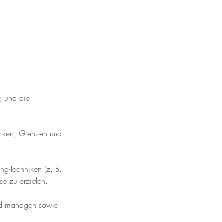
g und die
ärken, Grenzen und
ng-Techniken (z. B.
se zu erzielen.
 und managen sowie