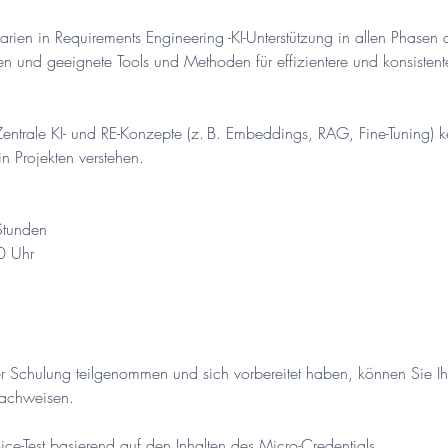
ien in Requirements Engineering -KI-Unterstützung in allen Phasen 
n und geeignete Tools und Methoden für effizientere und konsistente
- Zentrale KI- und RE-Konzepte (z. B. Embeddings, RAG, Fine-Tuning
n Projekten verstehen.
Stunden
0 Uhr
Schulung teilgenommen und sich vorbereitet haben, können Sie Ih
nachweisen.
ice-Test basierend auf den Inhalten des Micro-Credentials