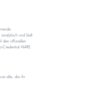
ehmende
 analytisch und lädt
f den offiziellen
ro-Credential AI4RE
ie alle, die ihr