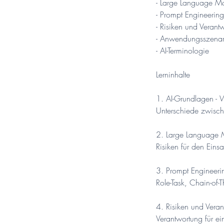
- Large Language Mo
- Prompt Engineering
- Risiken und Verantw
- Anwendungsszenar
- AI-Terminologie
Lerninhalte
1. AI-Grundlagen - 
Unterschiede zwisch
2. Large Language M
Risiken für den Eins
3. Prompt Engineeri
Role-Task, Chain-of-
4. Risiken und Vera
Verantwortung für e