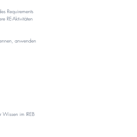
des Requirements
re RE-Aktivitäten
) kennen, anwenden
r Wissen im IREB