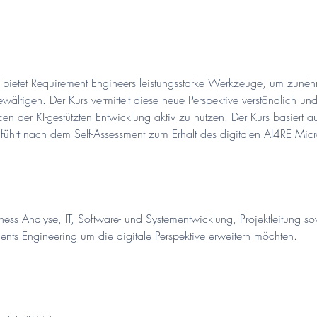
t
a
m
:
2
enz bietet Requirement Engineers leistungsstarke Werkzeuge, um zun
.
ältigen. Der Kurs vermittelt diese neue Perspektive verständlich und
N
n der KI-gestützten Entwicklung aktiv zu nutzen. Der Kurs basiert au
o
führt nach dem Self-Assessment zum Erhalt des digitalen AI4RE Mic
v
.
ness Analyse, IT, Software- und Systementwicklung, Projektleitung sow
nts Engineering um die digitale Perspektive erweitern möchten.