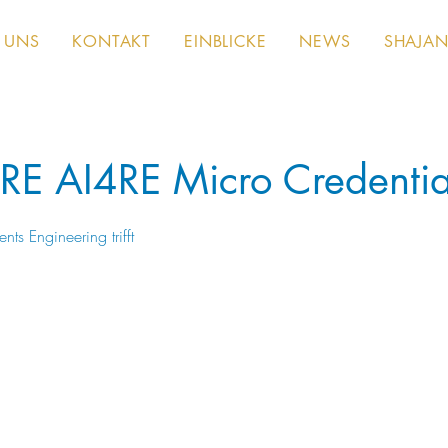
 UNS
KONTAKT
EINBLICKE
NEWS
SHAJAN
RE AI4RE Micro Credentia
ts Engineering trifft
790
Schweizer
ov.
B
790 CHF
Küsnacht
Franken
e
g
i
n
n