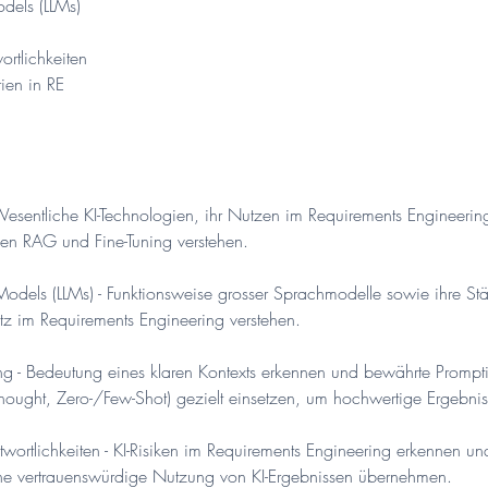
dels (LLMs)
ortlichkeiten
ien in RE
Wesentliche KI-Technologien, ihr Nutzen im Requirements Engineerin
en RAG und Fine-Tuning verstehen.
odels (LLMs) - Funktionsweise grosser Sprachmodelle sowie ihre St
atz im Requirements Engineering verstehen.
ng - Bedeutung eines klaren Kontexts erkennen und bewährte Prompti
Thought, Zero-/Few-Shot) gezielt einsetzen, um hochwertige Ergebnis
ntwortlichkeiten - KI-Risiken im Requirements Engineering erkennen
ine vertrauenswürdige Nutzung von KI-Ergebnissen übernehmen.