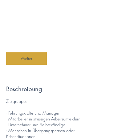
Ab
250
1 Std.
1
Ab 250 CHF
Schweizer
Franken
S
t
Seestrasse 153, 8700 Küsnacht
d
Weiter
Beschreibung
Zielgruppe:
- Führungskräfte und Manager
- Mitarbeiter in stressigen Arbeitsumfeldern:
- Unternehmer und Selbstständige
- Menschen in Übergangsphasen oder
Krisensituationen