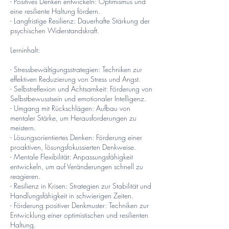
- Positives Denken entwickeln: Optimismus und
eine resiliente Haltung fördern.
- Langfristige Resilienz: Dauerhafte Stärkung der
psychischen Widerstandskraft.
Lerninhalt:
- Stressbewältigungsstrategien: Techniken zur
effektiven Reduzierung von Stress und Angst.
- Selbstreflexion und Achtsamkeit: Förderung von
Selbstbewusstsein und emotionaler Intelligenz.
- Umgang mit Rückschlägen: Aufbau von
mentaler Stärke, um Herausforderungen zu
meistern.
- Lösungsorientiertes Denken: Förderung einer
proaktiven, lösungsfokussierten Denkweise.
- Mentale Flexibilität: Anpassungsfähigkeit
entwickeln, um auf Veränderungen schnell zu
reagieren.
- Resilienz in Krisen: Strategien zur Stabilität und
Handlungsfähigkeit in schwierigen Zeiten.
- Förderung positiver Denkmuster: Techniken zur
Entwicklung einer optimistischen und resilienten
Haltung.